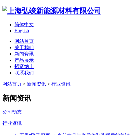
简体中文
English
网站首页
关于我们
新闻资讯
产品展示
招贤纳士
联系我们
网站首页
>
新闻资讯
>
行业资讯
新闻资讯
公司动态
行业资讯