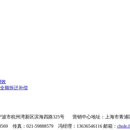
增效
获全额拆迁补偿
波市杭州湾新区滨海四路325号 营销中心地址：上海市青浦区沪青
8569 传真：021-59888579 冯经理：13636546116 邮箱：
chole.