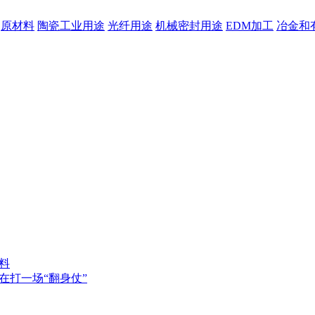
原材料
陶瓷工业用途
光纤用途
机械密封用途
EDM加工
冶金和
料
在打一场“翻身仗”