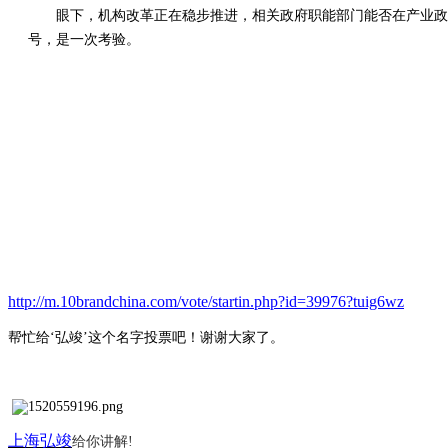
眼下，机构改革正在稳步推进，相关政府职能部门能否在产业政
号，是一次考验。
http://m.10brandchina.com/vote/startin.php?id=39976?tuig6wz
帮忙给
‘弘竣’这个名字投票吧！谢谢大家了。
上海弘竣
给你讲解
!