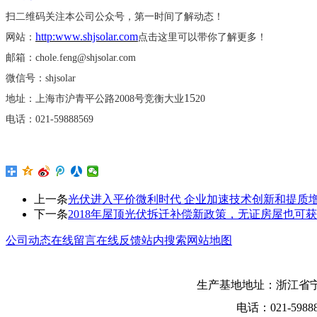
扫二维码关注本公司公众号，第一时间了解动态！
http:www.shjsolar.com
网站：
点击这里可以带你了解更多！
邮箱：
chole.feng@shjsolar.com
微信号：
shjsolar
15
地址：上海市沪青平公路
2008号竞衡大业
20
电话：
021-59888569
上一条
光伏进入平价微利时代 企业加速技术创新和提质
下一条
2018年屋顶光伏拆迁补偿新政策，无证房屋也可
公司动态
在线留言
在线反馈
站内搜索
网站地图
生产基地地址：浙江省宁
电话：021-5988