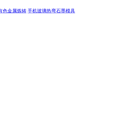
有色金属炼铸
手机玻璃热弯石墨模具