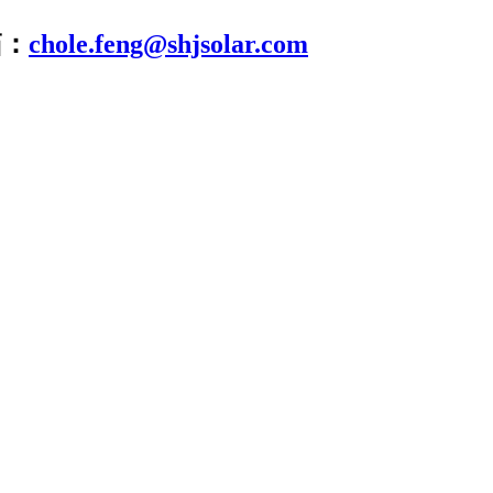
箱：
chole.feng@shjsolar.com