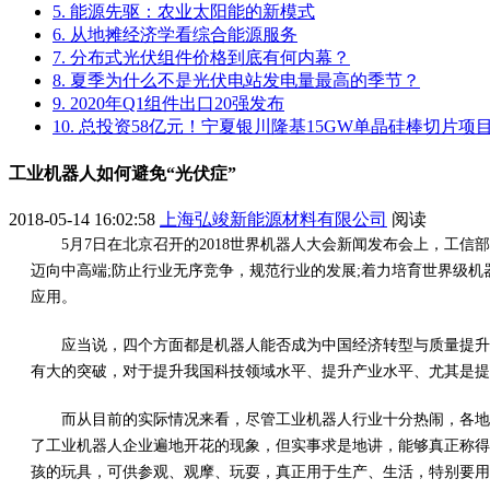
5. 能源先驱：农业太阳能的新模式
6. 从地摊经济学看综合能源服务
7. 分布式光伏组件价格到底有何内幕？
8. 夏季为什么不是光伏电站发电量最高的季节？
9. 2020年Q1组件出口20强发布
10. 总投资58亿元！宁夏银川隆基15GW单晶硅棒切片
工业机器人如何避免“光伏症”
2018-05-14 16:02:58
上海弘竣新能源材料有限公司
阅读
5月7日在北京召开的2018世界机器人大会新闻发布会上，工
迈向中高端;防止行业无序竞争，规范行业的发展;着力培育世界级
应用。
应当说，四个方面都是机器人能否成为中国经济转型与质量提升
有大的突破，对于提升我国科技领域水平、提升产业水平、尤其是提
而从目前的实际情况来看，尽管工业机器人行业十分热闹，各地
了工业机器人企业遍地开花的现象，但实事求是地讲，能够真正称得
孩的玩具，可供参观、观摩、玩耍，真正用于生产、生活，特别要用