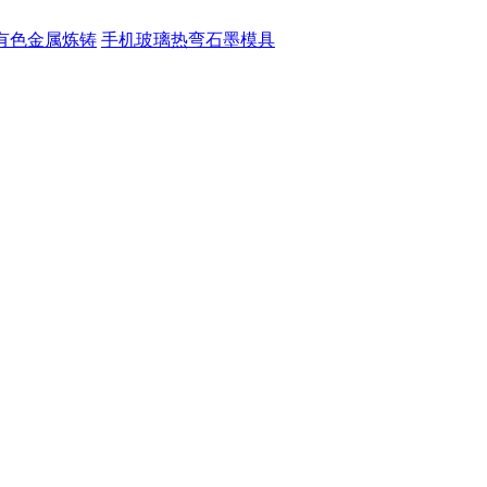
有色金属炼铸
手机玻璃热弯石墨模具