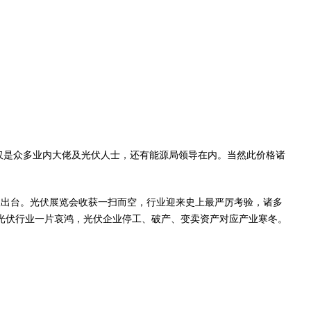
的嘉宾不仅是众多业内大佬及光伏人士，还有能源局领导在内。当然此价格诸
新政出台。光伏展览会收获一扫而空，行业迎来史上最严厉考验，诸多
后，光伏行业一片哀鸿，光伏企业停工、破产、变卖资产对应产业寒冬。