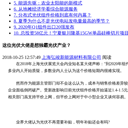
5. 能源先驱：农业太阳能的新模式
6. 从地摊经济学看综合能源服务
7. 分布式光伏组件价格到底有何内幕？
8. 夏季为什么不是光伏电站发电量最高的季节？
9. 2020年Q1组件出口20强发布
10. 总投资58亿元！宁夏银川隆基15GW单晶硅棒切片
这位光伏大佬是想独霸光伏产业？
2018-10-25 12:57:49
上海弘竣新能源材料有限公司
阅读
在2018年上海光伏展览大会内业知名某大佬声称：“到2020年
多业内人开始质疑，多数业内人士认为这个价格短期内很难实现。
然而作为能源主管部门却不会这么认为，成本与销售价格差异较大
企业面临倒闭破产。受新政影响日前光伏组件价格开始逼近1.4-1.
相关部门虽支持平价上网，但平价上网对于中小型企业又谈何容易。
业界大佬认为光伏不再需要补贴，明年补贴还会有吗?