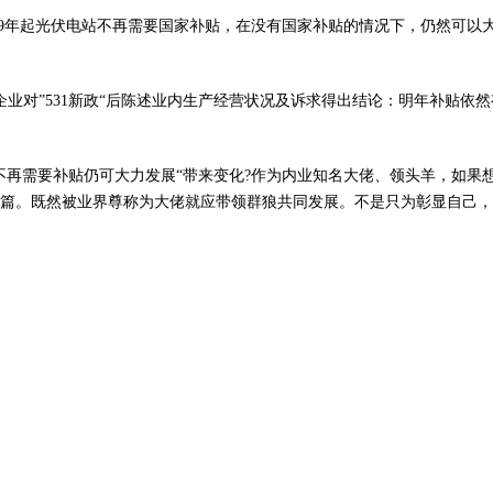
”2019年起光伏电站不再需要国家补贴，在没有国家补贴的情况下，仍然可
企业对”531新政“后陈述业内生产经营状况及诉求得出结论：明年补贴依然
起光伏不再需要补贴仍可大力发展“带来变化?作为内业知名大佬、领头羊，
篇。既然被业界尊称为大佬就应带领群狼共同发展。不是只为彰显自己，