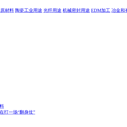
原材料
陶瓷工业用途
光纤用途
机械密封用途
EDM加工
冶金和
料
在打一场“翻身仗”