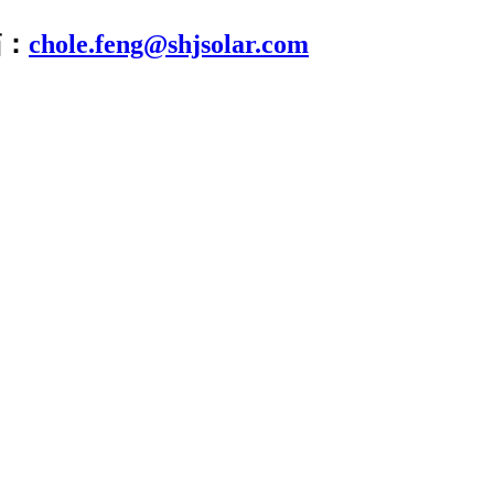
箱：
chole.feng@shjsolar.com