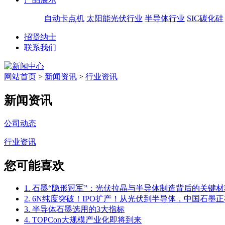
自动卡点机
太阳能光伏行业
半导体行业
SIC碳化硅
招贤纳士
联系我们
网站首页
>
新闻资讯
>
行业资讯
新闻资讯
公司动态
行业资讯
您可能喜欢
1. 石墨“隐形冠军”：光伏拉晶与半导体制造背后的关键材
2. 6N纯度突破！IPO扩产！从光伏到半导体，中国石墨正
3. 半导体石墨选用的3大指标
4. TOPCon大规模产业化即将到来