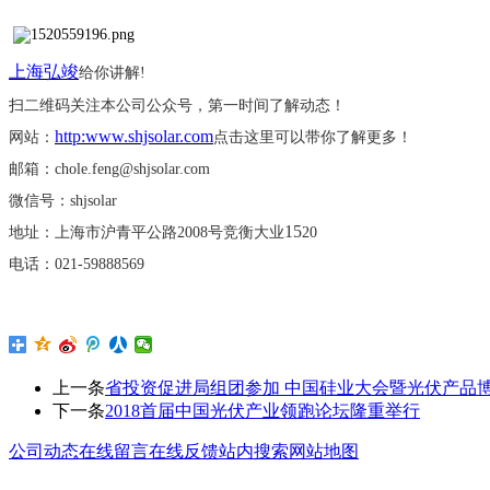
上海弘竣
给你讲解
!
扫二维码关注本公司公众号，第一时间了解动态！
http:www.shjsolar.com
网站：
点击这里可以带你了解更多！
邮箱：
chole.feng@shjsolar.com
微信号：
shjsolar
15
地址：上海市沪青平公路
2008号竞衡大业
20
电话：
021-59888569
上一条
省投资促进局组团参加 中国硅业大会暨光伏产品
下一条
2018首届中国光伏产业领跑论坛隆重举行
公司动态
在线留言
在线反馈
站内搜索
网站地图