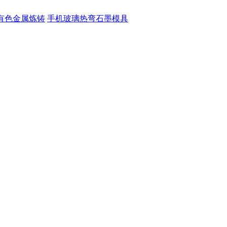
有色金属炼铸
手机玻璃热弯石墨模具