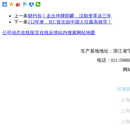
上一条
财约你丨走出停牌阴霾，汉能变革这三年
下一条
112年来，IEC首次由中国人任最高领导！
公司动态
在线留言
在线反馈
站内搜索
网站地图
生产基地地址：浙江省宁
电话：021-5988
网
距离
·
上
·
上
·
上