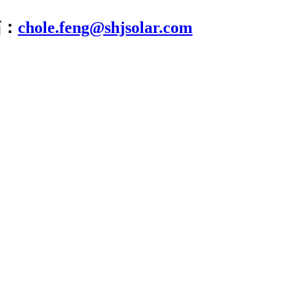
箱：
chole.feng@shjsolar.com