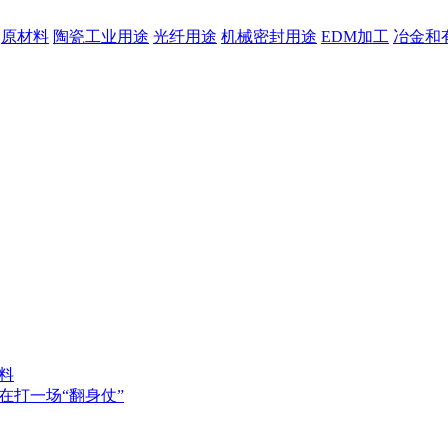
原材料
陶瓷工业用途
光纤用途
机械密封用途
EDM加工
冶金和
料
在打一场“翻身仗”