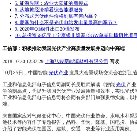
5. 能源先驱：农业太阳能的新模式
6. 从地摊经济学看综合能源服务
7. 分布式光伏组件价格到底有何内幕？
8. 夏季为什么不是光伏电站发电量最高的季节？
9. 2020年Q1组件出口20强发布
10. 总投资58亿元！宁夏银川隆基15GW单晶硅棒切片
工信部：积极推动我国光伏产业高质量发展并迈向中高端
2018-10-30 12:37:29
上海弘竣新能源材料有限公司
阅读
10月25日，中国智能
光伏产业
发展大会暨现场交流会在浙江
工业和信息化部电子信息司副司长吴胜武解读《智能
光伏
产业
争的制高点，为提升我国光伏产业发展质量和效率，实现光伏智能
工业和信息化部电子信息司将会同有关部门加强贯彻实施，以
端。
来自国家应对气候变化中心、中国光伏行业协会、水电水利规
池技术等内容作了专题报告，晶科、华为、隆基、国电投、协
介绍了智能光伏在园区、建筑、交通、农业等行业应用案例。