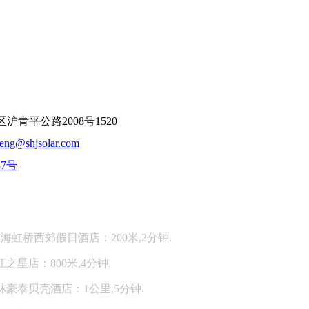
平公路2008号1520
feng@shjsolar.com
37号
：
海虹桥西郊假日酒店：200米,2分钟.
江之星店：800米,4分钟.
林豪泰贝壳酒店：1公里,5分钟.