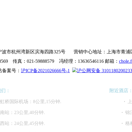
波市杭州湾新区滨海四路325号 营销中心地址：上海市青浦区沪青
8569 传真：021-59888579 冯经理：13636546116 邮箱：
chole.
站备案号：
沪ICP备2021026666号-1
沪公网安备 310118020023
我们：
附近酒店
海虹桥国际机场：8公里,15分钟.
·
上
海南站：23公里,40分钟.
·
锦
海西站：24公里,45分钟.
·
格