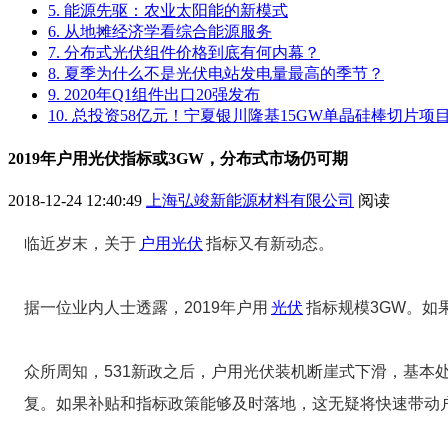
5. 能源先驱：农业太阳能的新模式
6. 从地摊经济学看综合能源服务
7. 分布式光伏组件价格到底有何内幕？
8. 夏季为什么不是光伏电站发电量最高的季节？
9. 2020年Q1组件出口20强发布
10. 总投资58亿元！宁夏银川隆基15GW单晶硅棒切片
2019年户用光伏指标或3GW，分布式市场仍可期
2018-12-24 12:40:49
上海弘竣新能源材料有限公司
阅读
临近岁末，关于
户用光伏
指标又有新动态。
据一位业内人士透露，2019年户用
光伏
指标规模3GW。如
众所周知，531新政之后，户用光伏装机断崖式下滑，基
复。如果补贴和指标政策能够及时落地，这无疑将快速带动户