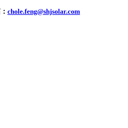
箱：
chole.feng@shjsolar.com