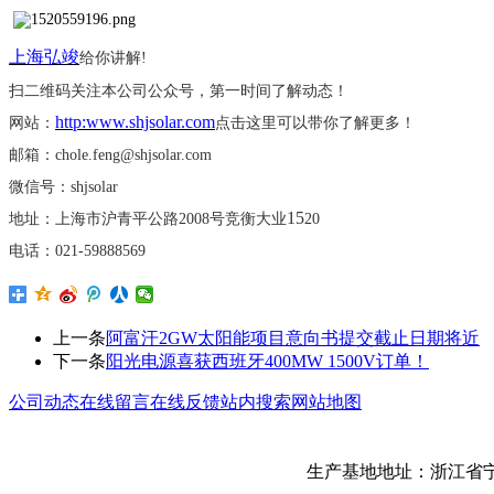
上海弘竣
给你讲解
!
扫二维码关注本公司公众号，第一时间了解动态！
http:www.shjsolar.com
网站：
点击这里可以带你了解更多！
邮箱：
chole.feng@shjsolar.com
微信号：
shjsolar
15
地址：上海市沪青平公路
2008号竞衡大业
20
电话：
021-59888569
上一条
阿富汗2GW太阳能项目意向书提交截止日期将近
下一条
阳光电源喜获西班牙400MW 1500V订单！
公司动态
在线留言
在线反馈
站内搜索
网站地图
生产基地地址：浙江省宁