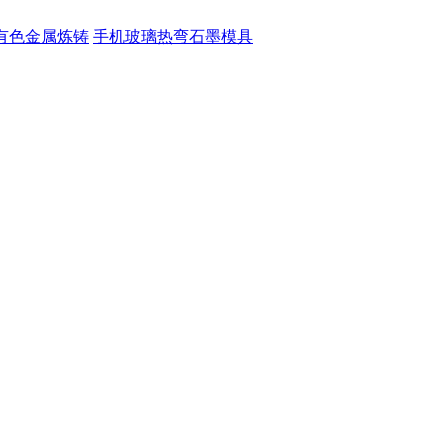
有色金属炼铸
手机玻璃热弯石墨模具