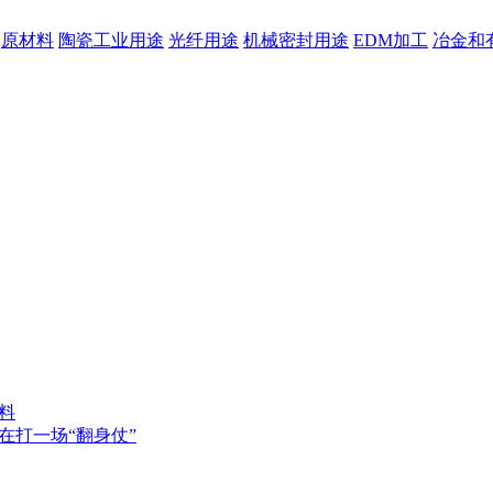
原材料
陶瓷工业用途
光纤用途
机械密封用途
EDM加工
冶金和
料
在打一场“翻身仗”