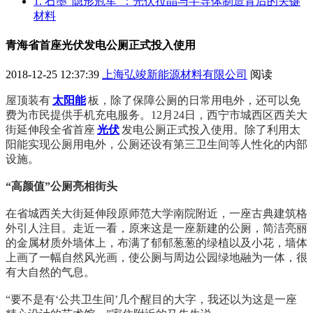
1. 石墨“隐形冠军”：光伏拉晶与半导体制造背后的关键
材料
青海省首座光伏发电公厕正式投入使用
2018-12-25 12:37:39
上海弘竣新能源材料有限公司
阅读
屋顶装有
太阳能
板，除了保障公厕的日常用电外，还可以免
费为市民提供手机充电服务。12月24日，西宁市城西区西关大
街延伸段全省首座
光伏
发电公厕正式投入使用。除了利用太
阳能实现公厕用电外，公厕还设有第三卫生间等人性化的内部
设施。
“高颜值”公厕亮相街头
在省城西关大街延伸段原师范大学南院附近，一座古典建筑格
外引人注目。走近一看，原来这是一座新建的公厕，简洁亮丽
的金属材质外墙体上，布满了郁郁葱葱的绿植以及小花，墙体
上画了一幅自然风光画，使公厕与周边公园绿地融为一体，很
有大自然的气息。
“要不是有‘公共卫生间’几个醒目的大字，我还以为这是一座