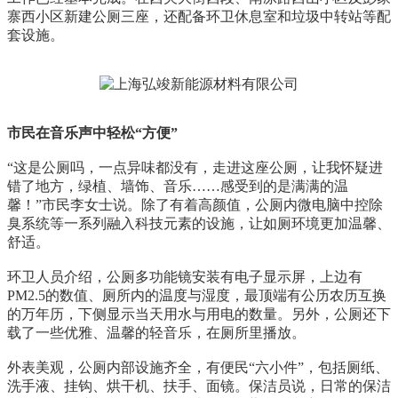
寨西小区新建公厕三座，还配备环卫休息室和垃圾中转站等配
套设施。
市民在音乐声中轻松“方便”
“这是公厕吗，一点异味都没有，走进这座公厕，让我怀疑进
错了地方，绿植、墙饰、音乐……感受到的是满满的温
馨！”市民李女士说。除了有着高颜值，公厕内微电脑中控除
臭系统等一系列融入科技元素的设施，让如厕环境更加温馨、
舒适。
环卫人员介绍，公厕多功能镜安装有电子显示屏，上边有
PM2.5的数值、厕所内的温度与湿度，最顶端有公历农历互换
的万年历，下侧显示当天用水与用电的数量。另外，公厕还下
载了一些优雅、温馨的轻音乐，在厕所里播放。
外表美观，公厕内部设施齐全，有便民“六小件”，包括厕纸、
洗手液、挂钩、烘干机、扶手、面镜。保洁员说，日常的保洁