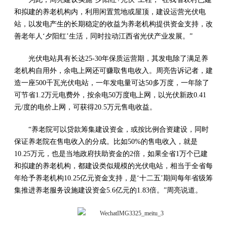
和拟建的养老机构内，利用闲置荒地或屋顶，建设运营光伏电
站，以发电产生的长期稳定的收益为养老机构提供资金支持，改
善老年人‘夕阳红’生活，同时拉动江西省光伏产业发展。”
光伏电站具有长达25-30年保质运营期，其发电除了满足养
老机构自用外，余电上网还可赚取售电收入。周亮告诉记者，建
造一座500千瓦光伏电站，一年发电量可达50多万度，一年除了
可节省1.2万元电费外，按余电50万度电上网，以光伏新政0.41
元/度的电价上网，可获得20.5万元售电收益。
“养老院可以贷款筹集建设资金，或按比例合资建设，同时
保证养老院在售电收入的分成。比如50%的售电收入，就是
10.25万元，也是当地政府扶助资金的2倍，如果全省1万个已建
和拟建的养老机构，都建设类似规模的光伏电站，相当于全省每
年给予养老机构10.25亿元资金支持，是‘十二五’期间每年省级筹
集推进养老服务设施建设资金5.6亿元的1.83倍。”周亮说道。