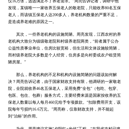
仅16万张，远远满足不了养老需求。”周亮告诉记者，调研中他
发现，某镇唯一一家收养五保老人的敬老院，只能收养80名五保
老人，而该镇五保老人达200多人，养老机构数量的严重不足，
是造成养老难的原因之一。
其次，一些养老机构的设施简陋。周亮发现，江西农村的养
老机构大致分为镇级敬老院和村级养老院两类，“前者属于公办
公益性质事业单位，住房比较宽裕，但生活和文体设施较简陋，
而村级养老院大多数是个人经营，住房多是向村委或农户租赁简
陋房屋。”
那么，养老机构的不足和机构内设施简陋的问题该如何解
决？周亮告诉记者，由于国家财政支持有限，他调研的一家敬老
院，全院就收养46名五保老人，采用免费“全包”（包吃、包穿、
包医、包住、包葬）服务方式，主要经费来源是国家按收养的五
保老人数量以每人每月460元给予专项拨款。“扣除费用开支，该
院每年亏损约16.6万元。”周亮称，仅靠财政支持，并不能起
到“治标”的作用。
为此，周亮建议实施“夕阳红+光伏”工程，“在我省农村已建