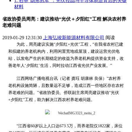
1. 石墨“隐形冠军”：光伏拉晶与半导体制造背后的关键
材料
省政协委员周亮：建议推动“光伏＋夕阳红”工程 解决农村养
老难问题
2019-01-29 12:31:30
上海弘竣新能源材料有限公司
阅读
为此，周亮建议实施“夕阳红+光伏”工程，“在我省农村已建
和拟建的养老机构内，利用闲置荒地或屋顶，建设运营光伏电
站，以发电产生的长期稳定的收益为养老机构提供资金支持，改
善老年人‘夕阳红’生活，同时拉动江西省光伏产业发展。”
江西网络广播电视台讯（记者 龚珏 胡康林 良保）“农村养
老机构设施简陋，且数量远不足够，造成江西一些地区存在农村
养老难的问题。”省政协委员、侨联副主席周亮建议推动“光伏
+夕阳红”工程，助力解决江西农村养老难问题。
“江西省60岁以上人口达673.5万，而养老院仅1822家，床位