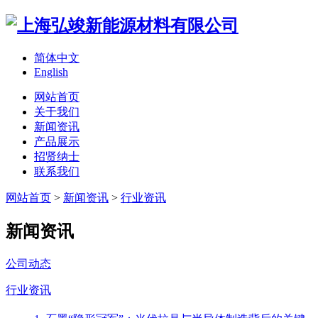
简体中文
English
网站首页
关于我们
新闻资讯
产品展示
招贤纳士
联系我们
网站首页
>
新闻资讯
>
行业资讯
新闻资讯
公司动态
行业资讯