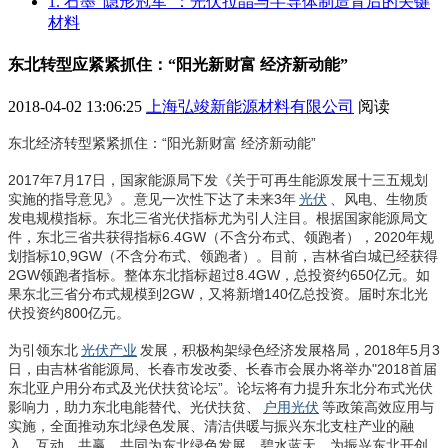
1. 石墨“隐形冠军”：光伏拉晶与半导体制造背后的关键
材料
东北转型应紧紧抓住：“阳光新财富 经济新动能”
2018-04-02 13:06:25
上海弘竣新能源材料有限公司
阅读
东北经济转型紧紧抓住：“阳光新财富 经济新动能”
2017年7月17日，国家能源局下发《关于可再生能源发展十三五规划
实施的指导意见》。意见一次性下达了未来3年
光伏
、风电、生物质
发电规模指标。东北三省光伏指标尤为引人注目。根据国家能源局文
件，东北三省共获得指标6.4GW（不含分布式、领跑者），2020年规
划指标10,9GW（不含分布式、领跑者）。目前，吉林省白城已经获得
2GW领跑者指标。整体东北指标超过8.4GW，总投资约650亿元。如
果东北三省分布式规模到2GW，又将新增140亿总投资。届时东北光
伏投资约800亿元。
为引领东北
光伏产业
发展，积极构架绿色经济发展格局，2018年5月3
日，由吉林省能源局、长春市发改委、长春市会展办将举办"2018首届
东北亚户用分布式及光伏扶贫论坛”。论坛将有力提升东北分布式光伏
影响力，助力东北电能替代、光伏扶贫、
户用光伏
等政策高效应用与
实施，全面推动东北绿色发展、清洁供暖与振兴东北支柱产业的融
入、互动、共赢，共同为东北绿色发展、碧水蓝天，为振兴东北开创